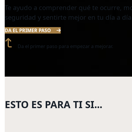
Te ayudo a comprender qué te ocurre, m
seguridad y sentirte mejor en tu día a día
DA EL PRIMER PASO
Da el primer paso para empezar a mejorar.
ESTO ES PARA TI SI...