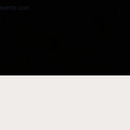
overte con
.